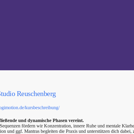
Studio Reuschenberg
yogimotion.de/kursbeschreibung/
fließende und dynamische Phasen vereint.
quenzen fördern wir Konzentration, innere Ruhe und mentale Klarhei
on und ggf. Mantras begleiten die Praxis und unterstützen dich dabei