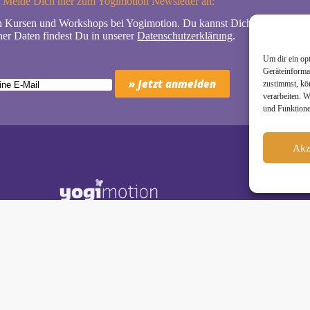
Melde Dich hier zum Yogimotion Newsletter an:
n Kursen und Workshops bei Yogimotion. Du kannst Dich natürlich jede
er Daten findest Du in unserer
Datenschutzerklärung
.
Um dir ein op
Geräteinforma
zustimmst, kö
verarbeiten. 
und Funktione
Akz
Schäkel • Diplom-Oecotrophologin, Yogalehrerin (IHK)