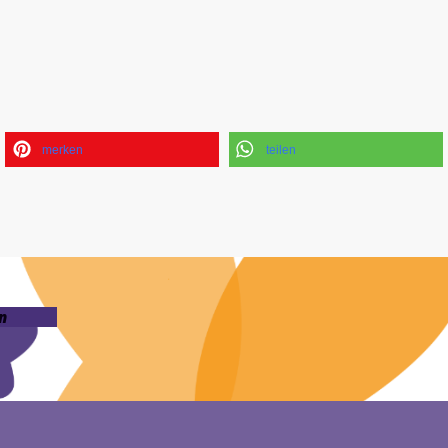
merken
teilen
n