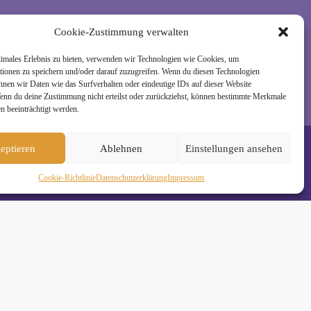
rzeit wieder abmelden. Alle Details zur Nutzung
Cookie-Zustimmung verwalten
timales Erlebnis zu bieten, verwenden wir Technologien wie Cookies, um
tionen zu speichern und/oder darauf zuzugreifen. Wenn du diesen Technologien
nnen wir Daten wie das Surfverhalten oder eindeutige IDs auf dieser Website
Wenn du deine Zustimmung nicht erteilst oder zurückziehst, können bestimmte Merkmale
n beeinträchtigt werden.
eptieren
Ablehnen
Einstellungen ansehen
Cookie-Richtlinie
Daten­schutz­erklä­rung
Impressum