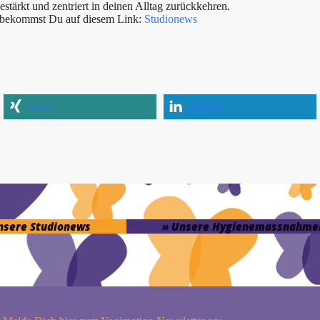
tärkt und zentriert in deinen Alltag zurückkehren.
s bekommst Du auf diesem Link:
Studionews
teilen
mitteilen
unsere Studionews
» Unsere Hygienemassnahme