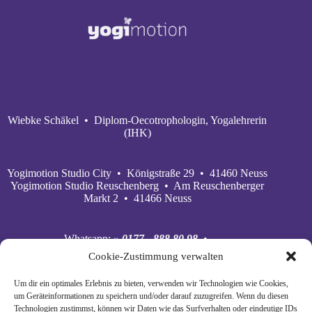
Wiebke Schäkel • Diplom-Oecotrophologin, Yogalehrerin
(IHK)
Yogimotion Studio City • Königstraße 29 • 41460 Neuss
Yogimotion Studio Reuschenberg • Am Reuschenberger
Markt 2 • 41466 Neuss
Whatsapp:
» 0177 - 888 80 98
•
Mobil:
» 0177 - 888 80 98
•
Cookie-Zustimmung verwalten
E‑Mail:
» wiebke@yogimotion.de
•
Facebook:
» yogawiebke
• Instagram:
» yogawiebke
•
Um dir ein optimales Erlebnis zu bieten, verwenden wir Technologien wie Cookies,
Youtube:
» yogimotion
• XING:
» Wiebke Schäkel
um Geräteinformationen zu speichern und/oder darauf zuzugreifen. Wenn du diesen
Technologien zustimmst, können wir Daten wie das Surfverhalten oder eindeutige IDs