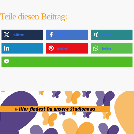
Teile diesen Beitrag:
twittern
teilen
teilen
mitteilen
merken
teilen
teilen
» Hier findest Du unsere Studionews