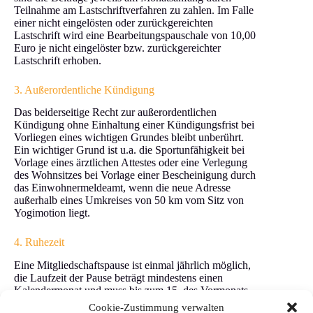
Teilnahme am Lastschriftverfahren zu zahlen. Im Falle
einer nicht eingelösten oder zurückgereichten
Lastschrift wird eine Bearbeitungspauschale von 10,00
Euro je nicht eingelöster bzw. zurückgereichter
Lastschrift erhoben.
3. Außerordentliche Kündigung
Das beiderseitige Recht zur außerordentlichen
Kündigung ohne Einhaltung einer Kündigungsfrist bei
Vorliegen eines wichtigen Grundes bleibt unberührt.
Ein wichtiger Grund ist u.a. die Sportunfähigkeit bei
Vorlage eines ärztlichen Attestes oder eine Verlegung
des Wohnsitzes bei Vorlage einer Bescheinigung durch
das Einwohnermeldeamt, wenn die neue Adresse
außerhalb eines Umkreises von 50 km vom Sitz von
Yogimotion liegt.
4. Ruhezeit
Eine Mitgliedschaftspause ist einmal jährlich möglich,
die Laufzeit der Pause beträgt mindestens einen
Kalendermonat und muss bis zum 15. des Vormonats
angekündigt worden sein. Eine Mitgliedschaft kann
Cookie-Zustimmung verwalten