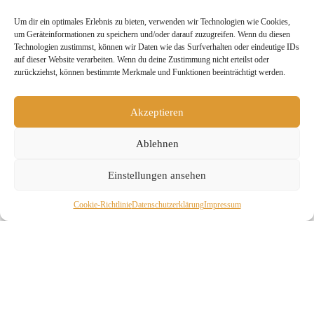
während einer Mitgliedschaftspause nicht gekündigt
werden. Während der Mitgliedschaftspause wird seitens
Um dir ein optimales Erlebnis zu bieten, verwenden wir Technologien wie Cookies,
Yogimotion der Mitgliedsbeitrag weiterhin erhoben.
um Geräteinformationen zu speichern und/oder darauf zuzugreifen. Wenn du diesen
Eine Mitgliedschaft verlängert sich in diesem Falle um
Technologien zustimmst, können wir Daten wie das Surfverhalten oder eindeutige IDs
einen beitragsfreien Kalendermonat.
auf dieser Website verarbeiten. Wenn du deine Zustimmung nicht erteilst oder
zurückziehst, können bestimmte Merkmale und Funktionen beeinträchtigt werden.
5. Krankheit
Bei Krankheit von mindestens zwei Wochen und
Akzeptieren
Vorlage eines ärztlichen Attestes kann die
Mitgliedschaft um diesen Zeitraum beitragsfrei
verlängert werden.
Ablehnen
6. Änderung des Kursangebotes bzw. der
Einstellungen ansehen
Öffnungszeiten
Cookie-Richtlinie
Daten­schutz­erklä­rung
Impressum
Yogimotion behält sich vor, das Kursangebot bzw. die
Öffnungszeiten in vertretbarer Weise zu verändern. Dies
gilt besonders für Instandhaltungs- und
Wartungsarbeiten.
Frühzeitig angekündigte Betriebsferien von bis zu zwei
Wochen im Jahr, berühren die Zahlungsbedingungen
der Mitgliedschaften nicht.