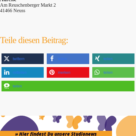
Am Reuschenberger Markt 2
41466 Neuss
Teile diesen Beitrag:
twittern
teilen
teilen
mitteilen
merken
teilen
teilen
» Hier findest Du unsere Studionews