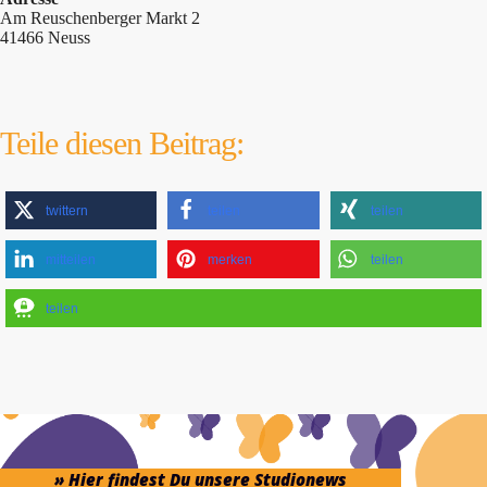
Am Reuschenberger Markt 2
41466 Neuss
Teile diesen Beitrag:
twittern
teilen
teilen
mitteilen
merken
teilen
teilen
» Hier findest Du unsere Studionews