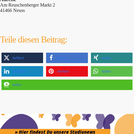
Am Reuschenberger Markt 2
41466 Neuss
Teile diesen Beitrag:
twittern
teilen
teilen
mitteilen
merken
teilen
teilen
» Hier findest Du unsere Studionews