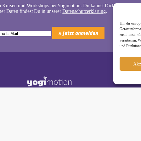
n Kursen und Workshops bei Yogimotion. Du kannst Dich natürlich jede
er Daten findest Du in unserer
Datenschutzerklärung
.
Um dir ein op
Geräteinforma
zustimmst, kö
verarbeiten. 
und Funktione
Akz
Schäkel • Diplom-Oecotrophologin, Yogalehrerin (IHK)