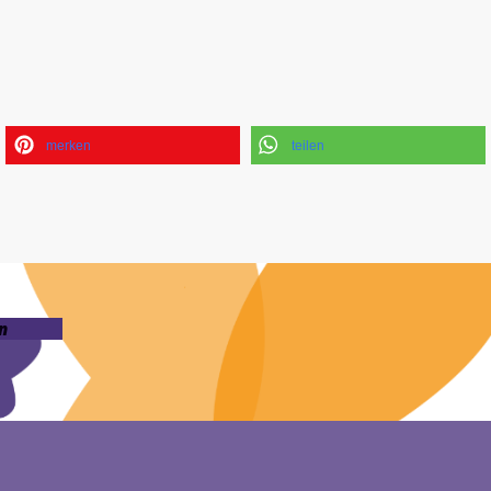
merken
teilen
n