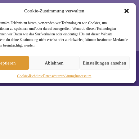
rzeit wieder abmelden. Alle Details zur Nutzung
Cookie-Zustimmung verwalten
timales Erlebnis zu bieten, verwenden wir Technologien wie Cookies, um
tionen zu speichern und/oder darauf zuzugreifen. Wenn du diesen Technologien
nnen wir Daten wie das Surfverhalten oder eindeutige IDs auf dieser Website
Wenn du deine Zustimmung nicht erteilst oder zurückziehst, können bestimmte Merkmale
n beeinträchtigt werden.
eptieren
Ablehnen
Einstellungen ansehen
Cookie-Richtlinie
Daten­schutz­erklä­rung
Impressum