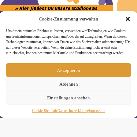
» Hier findest Du unsere Studionews
Cookie-Zustimmung verwalten
Um dir ein optimales Erlebnis zu bieten, verwenden wir Technologien wie Cookies,
um Geräteinformationen zu speichern und/oder darauf zuzugreifen. Wenn du diesen
Technologien zustimmst, können wir Daten wie das Surfverhalten oder eindeutige IDs
» Unsere Hygienemassnahmen
auf dieser Website verarbeiten. Wenn du deine Zustimmung nicht erteilst oder
zurückziehst, können bestimmte Merkmale und Funktionen beeinträchtigt werden.
Akzeptieren
Melde Dich hier zum Yogimotion Newsletter an:
Ablehnen
Wenn Du magst, schicke ich Dir ungefähr monatlich Infos zu
Einstellungen ansehen
aktuellen Kursen und Workshops bei Yogimotion. Du kannst
Dich natürlich jederzeit wieder abmelden. Alle Details zur
Nutzung Deiner Daten findest Du in unserer
Cookie-Richtlinie
Daten­schutz­erklä­rung
Impressum
Datenschutzerklärung
.