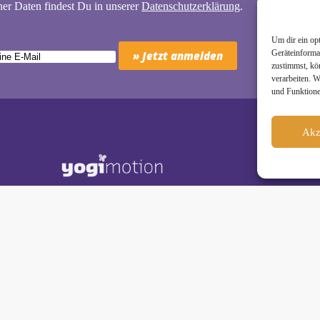
er Daten findest Du in unserer
Datenschutzerklärung
.
Um dir ein op
Geräteinforma
zustimmst, kö
verarbeiten. 
und Funktione
Akz
Schäkel • Diplom-Oecotrophologin, Yogalehrerin (IHK)
motion Studio City • Königstraße 29 • 41460 Neuss
dio Reuschenberg • Am Reuschenberger Markt 2 • 41466 Neuss