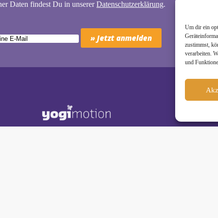
er Daten findest Du in unserer
Datenschutzerklärung
.
Um dir ein op
Geräteinforma
zustimmst, kö
verarbeiten. 
und Funktione
Akz
Schäkel • Diplom-Oecotrophologin, Yogalehrerin (IHK)
motion Studio City • Königstraße 29 • 41460 Neuss
dio Reuschenberg • Am Reuschenberger Markt 2 • 41466 Neuss