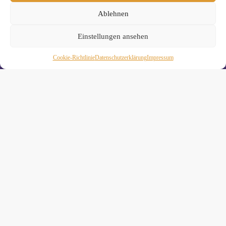
Datenschutzerklärung
.
Ablehnen
Einstellungen ansehen
Cookie-Richtlinie
Daten­schutz­erklä­rung
Impressum
Wiebke Schäkel • Diplom-Oecotrophologin, Yogalehrerin
(IHK)
Yogimotion Studio City • Königstraße 29 • 41460 Neuss