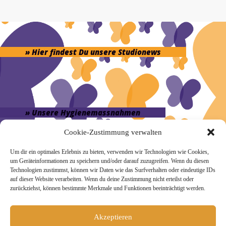
» Hier findest Du unsere Studionews
» Unsere Hygienemassnahmen
Cookie-Zustimmung verwalten
Um dir ein optimales Erlebnis zu bieten, verwenden wir Technologien wie Cookies,
um Geräteinformationen zu speichern und/oder darauf zuzugreifen. Wenn du diesen
Technologien zustimmst, können wir Daten wie das Surfverhalten oder eindeutige IDs
Melde Dich hier zum Yogimotion Newsletter an:
auf dieser Website verarbeiten. Wenn du deine Zustimmung nicht erteilst oder
zurückziehst, können bestimmte Merkmale und Funktionen beeinträchtigt werden.
Wenn Du magst, schicke ich Dir ungefähr monatlich Infos zu
aktuellen Kursen und Workshops bei Yogimotion. Du kannst
Dich natürlich jederzeit wieder abmelden. Alle Details zur
Akzeptieren
Nutzung Deiner Daten findest Du in unserer