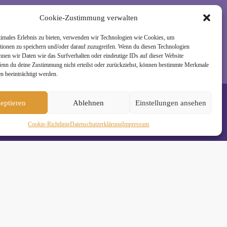
rzeit wieder abmelden. Alle Details zur Nutzung
Cookie-Zustimmung verwalten
timales Erlebnis zu bieten, verwenden wir Technologien wie Cookies, um
tionen zu speichern und/oder darauf zuzugreifen. Wenn du diesen Technologien
nnen wir Daten wie das Surfverhalten oder eindeutige IDs auf dieser Website
Wenn du deine Zustimmung nicht erteilst oder zurückziehst, können bestimmte Merkmale
n beeinträchtigt werden.
eptieren
Ablehnen
Einstellungen ansehen
Cookie-Richtlinie
Daten­schutz­erklä­rung
Impressum