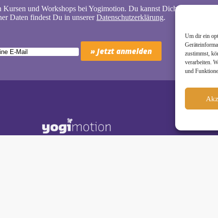
n Kursen und Workshops bei Yogimotion. Du kannst Dich natürlich jede
er Daten findest Du in unserer
Datenschutzerklärung
.
Um dir ein op
Geräteinforma
zustimmst, kö
verarbeiten. 
und Funktione
Akz
Schäkel • Diplom-Oecotrophologin, Yogalehrerin (IHK)