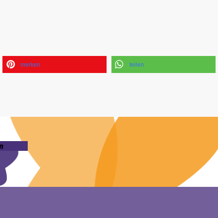
merken
teilen
n