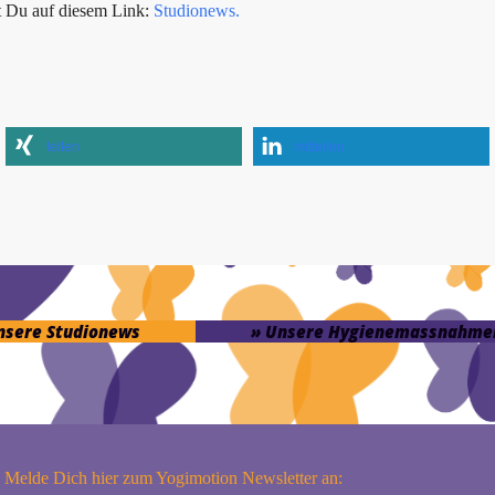
t Du auf diesem Link:
Studionews.
teilen
mitteilen
unsere Studionews
» Unsere Hygienemassnahme
Melde Dich hier zum Yogimotion Newsletter an: