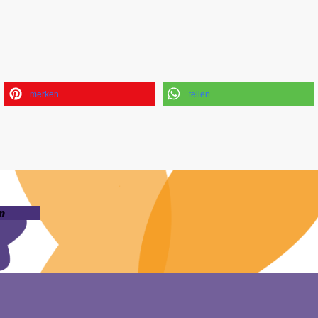
merken
teilen
n