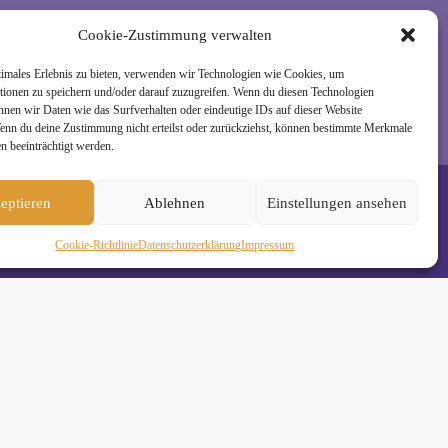
rzeit wieder abmelden. Alle Details zur Nutzung
Cookie-Zustimmung verwalten
timales Erlebnis zu bieten, verwenden wir Technologien wie Cookies, um
tionen zu speichern und/oder darauf zuzugreifen. Wenn du diesen Technologien
nnen wir Daten wie das Surfverhalten oder eindeutige IDs auf dieser Website
Wenn du deine Zustimmung nicht erteilst oder zurückziehst, können bestimmte Merkmale
n beeinträchtigt werden.
eptieren
Ablehnen
Einstellungen ansehen
Cookie-Richtlinie
Daten­schutz­erklä­rung
Impressum