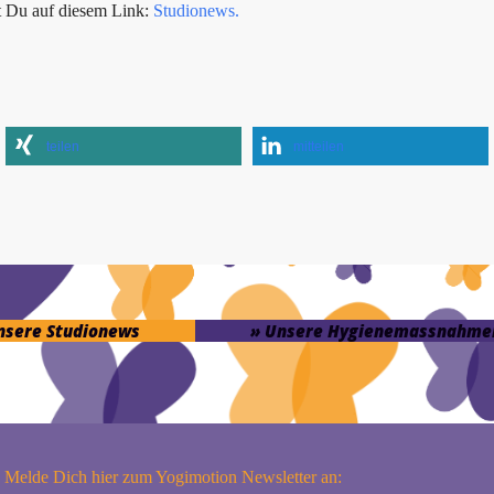
t Du auf diesem Link:
Studionews.
teilen
mitteilen
unsere Studionews
» Unsere Hygienemassnahme
Melde Dich hier zum Yogimotion Newsletter an: