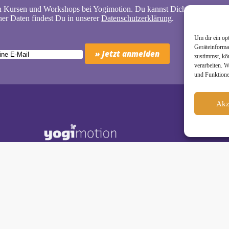
n Kursen und Workshops bei Yogimotion. Du kannst Dich natürlich jede
er Daten findest Du in unserer
Datenschutzerklärung
.
Um dir ein op
Geräteinforma
zustimmst, kö
verarbeiten. 
und Funktione
Akz
Schäkel • Diplom-Oecotrophologin, Yogalehrerin (IHK)