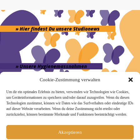
» Hier findest Du unsere Studionews
» Unsere Hygienemassnahmen
Cookie-Zustimmung verwalten
Um dir ein optimales Erlebnis zu bieten, verwenden wir Technologien wie Cookies,
um Geräteinformationen zu speichern und/oder darauf zuzugreifen. Wenn du diesen
Technologien zustimmst, können wir Daten wie das Surfverhalten oder eindeutige IDs
Melde Dich hier zum Yogimotion Newsletter an:
auf dieser Website verarbeiten. Wenn du deine Zustimmung nicht erteilst oder
zurückziehst, können bestimmte Merkmale und Funktionen beeinträchtigt werden.
Wenn Du magst, schicke ich Dir ungefähr monatlich Infos zu
aktuellen Kursen und Workshops bei Yogimotion. Du kannst
Dich natürlich jederzeit wieder abmelden. Alle Details zur
Akzeptieren
Nutzung Deiner Daten findest Du in unserer
Datenschutzerklärung
.