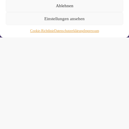
Ablehnen
Einstellungen ansehen
Cookie-Richtlinie
Daten­schutz­erklä­rung
Impressum
Wiebke Schäkel • Diplom-Oecotrophologin, Yogalehrerin
(IHK)
Yogimotion Studio City • Königstraße 29 • 41460 Neuss
Yogimotion Studio Reuschenberg • Am Reuschenberger