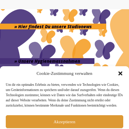
» Hier findest Du unsere Studionews
» Unsere Hygienemassnahmen
Cookie-Zustimmung verwalten
Um dir ein optimales Erlebnis zu bieten, verwenden wir Technologien wie Cookies,
um Geräteinformationen zu speichern und/oder darauf zuzugreifen. Wenn du diesen
Technologien zustimmst, können wir Daten wie das Surfverhalten oder eindeutige IDs
Melde Dich hier zum Yogimotion Newsletter an:
auf dieser Website verarbeiten. Wenn du deine Zustimmung nicht erteilst oder
zurückziehst, können bestimmte Merkmale und Funktionen beeinträchtigt werden.
Wenn Du magst, schicke ich Dir ungefähr monatlich Infos zu
aktuellen Kursen und Workshops bei Yogimotion. Du kannst
Dich natürlich jederzeit wieder abmelden. Alle Details zur
Akzeptieren
Nutzung Deiner Daten findest Du in unserer
Datenschutzerklärung
.