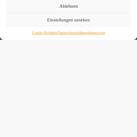
Ablehnen
Einstellungen ansehen
Cookie-Richtlinie
Daten­schutz­erklä­rung
Impressum
Wiebke Schäkel • Diplom-Oecotrophologin, Yogalehrerin
(IHK)
Yogimotion Studio City • Königstraße 29 • 41460 Neuss
Yogimotion Studio Reuschenberg • Am Reuschenberger