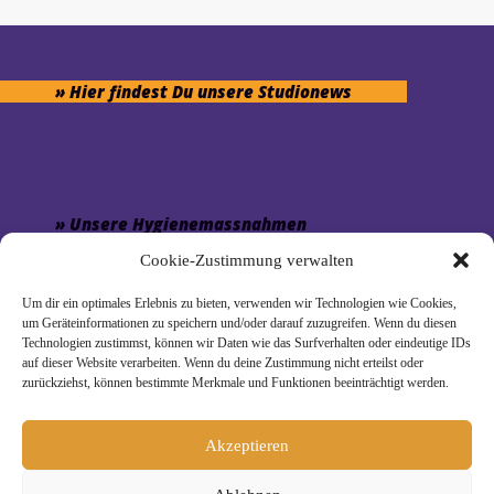
» Hier findest Du unsere Studionews
» Unsere Hygienemassnahmen
Cookie-Zustimmung verwalten
Um dir ein optimales Erlebnis zu bieten, verwenden wir Technologien wie Cookies,
um Geräteinformationen zu speichern und/oder darauf zuzugreifen. Wenn du diesen
Technologien zustimmst, können wir Daten wie das Surfverhalten oder eindeutige IDs
Melde Dich hier zum Yogimotion Newsletter an:
auf dieser Website verarbeiten. Wenn du deine Zustimmung nicht erteilst oder
zurückziehst, können bestimmte Merkmale und Funktionen beeinträchtigt werden.
Wenn Du magst, schicke ich Dir ungefähr monatlich Infos zu
aktuellen Kursen und Workshops bei Yogimotion. Du kannst
Dich natürlich jederzeit wieder abmelden. Alle Details zur
Akzeptieren
Nutzung Deiner Daten findest Du in unserer
Datenschutzerklärung
.