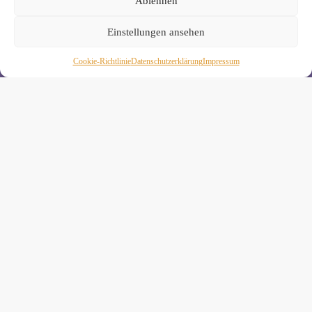
Ablehnen
Einstellungen ansehen
Cookie-Richtlinie
Daten­schutz­erklä­rung
Impressum
Wiebke Schäkel • Diplom-Oecotrophologin, Yogalehrerin
(IHK)
Yogimotion Studio City • Königstraße 29 • 41460 Neuss
Yogimotion Studio Reuschenberg • Am Reuschenberger
Markt 2 • 41466 Neuss