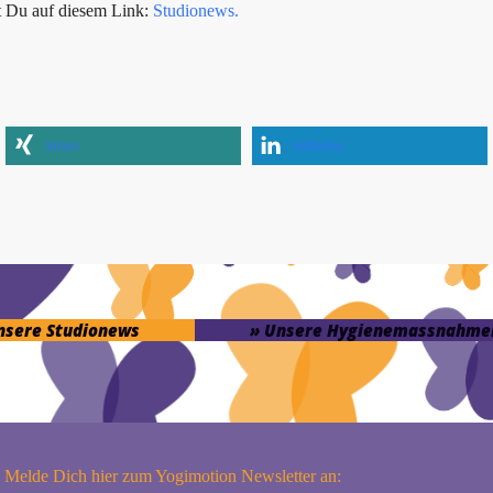
t Du auf diesem Link:
Studionews.
teilen
mitteilen
unsere Studionews
» Unsere Hygienemassnahme
Melde Dich hier zum Yogimotion Newsletter an: