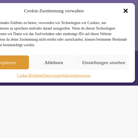
rzeit wieder abmelden. Alle Details zur Nutzung
Cookie-Zustimmung verwalten
timales Erlebnis zu bieten, verwenden wir Technologien wie Cookies, um
tionen zu speichern und/oder darauf zuzugreifen. Wenn du diesen Technologien
nnen wir Daten wie das Surfverhalten oder eindeutige IDs auf dieser Website
Wenn du deine Zustimmung nicht erteilst oder zurückziehst, können bestimmte Merkmale
n beeinträchtigt werden.
eptieren
Ablehnen
Einstellungen ansehen
Cookie-Richtlinie
Daten­schutz­erklä­rung
Impressum