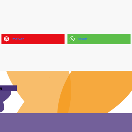
merken
teilen
n