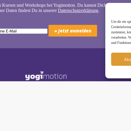
n Kursen und Workshops bei Yogimotion. Du kannst Dich natürlich jede
er Daten findest Du in unserer
Datenschutzerklärung
.
Um dir ein op
Geräteinforma
zustimmst, kö
verarbeiten. 
und Funktione
Akz
Schäkel • Diplom-Oecotrophologin, Yogalehrerin (IHK)