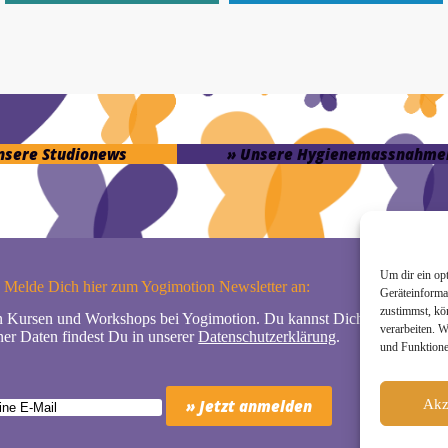
unsere Studionews
» Unsere Hygienemassnahme
Um dir ein op
Melde Dich hier zum Yogimotion Newsletter an:
Geräteinforma
zustimmst, kö
n Kursen und Workshops bei Yogimotion. Du kannst Dich natürlich jede
verarbeiten. 
er Daten findest Du in unserer
Datenschutzerklärung
.
und Funktione
Akz