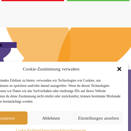
n
Cookie-Zustimmung verwalten
timales Erlebnis zu bieten, verwenden wir Technologien wie Cookies, um
tionen zu speichern und/oder darauf zuzugreifen. Wenn du diesen Technologien
nnen wir Daten wie das Surfverhalten oder eindeutige IDs auf dieser Website
rzeit wieder abmelden. Alle Details zur Nutzung
Wenn du deine Zustimmung nicht erteilst oder zurückziehst, können bestimmte Merkmale
n beeinträchtigt werden.
eptieren
Ablehnen
Einstellungen ansehen
Cookie-Richtlinie
Daten­schutz­erklä­rung
Impressum