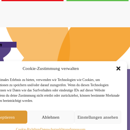
n
Cookie-Zustimmung verwalten
timales Erlebnis zu bieten, verwenden wir Technologien wie Cookies, um
tionen zu speichern und/oder darauf zuzugreifen. Wenn du diesen Technologien
nnen wir Daten wie das Surfverhalten oder eindeutige IDs auf dieser Website
rzeit wieder abmelden. Alle Details zur Nutzung
Wenn du deine Zustimmung nicht erteilst oder zurückziehst, können bestimmte Merkmale
n beeinträchtigt werden.
eptieren
Ablehnen
Einstellungen ansehen
Cookie-Richtlinie
Daten­schutz­erklä­rung
Impressum