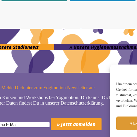
unsere Studionews
» Unsere Hygienemassnahme
Um dir ein op
Melde Dich hier zum Yogimotion Newsletter an:
Geräteinforma
zustimmst, kö
n Kursen und Workshops bei Yogimotion. Du kannst Dich natürlich jede
verarbeiten. 
er Daten findest Du in unserer
Datenschutzerklärung
.
und Funktione
Akz