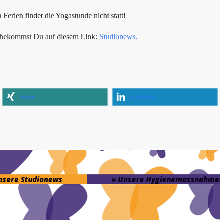
erien findet die Yogastunde nicht statt!
s bekommst Du auf diesem Link:
Studionews.
teilen
mitteilen
unsere Studionews
» Unsere Hygienemassnahme