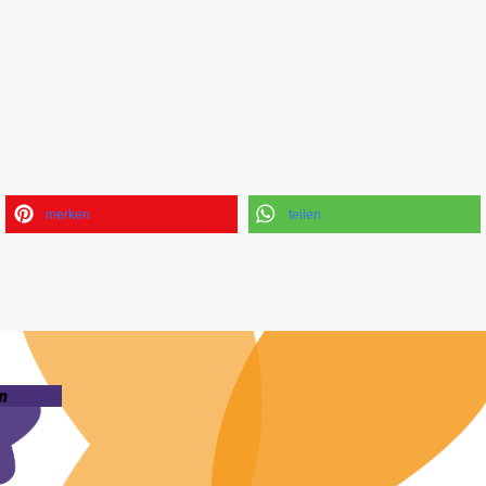
merken
teilen
n