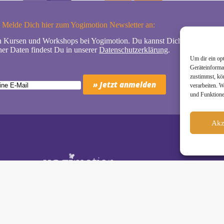
Melde Dich hier zum Yogimotion Newsletter an:
n Kursen und Workshops bei Yogimotion. Du kannst Dich natürlich jede
er Daten findest Du in unserer
Datenschutzerklärung
.
Um dir ein op
Geräteinforma
zustimmst, kö
verarbeiten. 
und Funktione
Akz