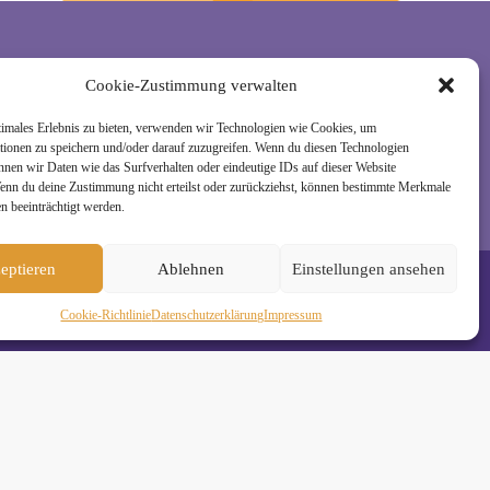
Cookie-Zustimmung verwalten
rzeit wieder abmelden. Alle Details zur Nutzung
timales Erlebnis zu bieten, verwenden wir Technologien wie Cookies, um
tionen zu speichern und/oder darauf zuzugreifen. Wenn du diesen Technologien
nnen wir Daten wie das Surfverhalten oder eindeutige IDs auf dieser Website
Wenn du deine Zustimmung nicht erteilst oder zurückziehst, können bestimmte Merkmale
n beeinträchtigt werden.
eptieren
Ablehnen
Einstellungen ansehen
Cookie-Richtlinie
Daten­schutz­erklä­rung
Impressum