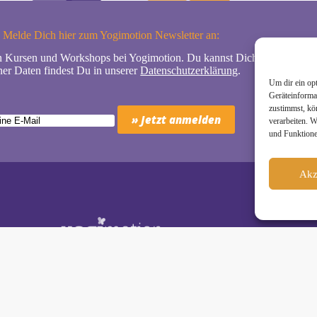
Melde Dich hier zum Yogimotion Newsletter an:
n Kursen und Workshops bei Yogimotion. Du kannst Dich natürlich jede
er Daten findest Du in unserer
Datenschutzerklärung
.
Um dir ein op
Geräteinforma
zustimmst, kö
verarbeiten. 
und Funktione
Akz