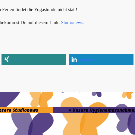
erien findet die Yogastunde nicht statt!
s bekommst Du auf diesem Link:
Studionews.
teilen
mitteilen
unsere Studionews
» Unsere Hygienemassnahme