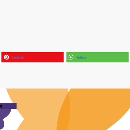
merken
teilen
n