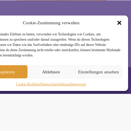
Cookie-Zustimmung verwalten
rzeit wieder abmelden. Alle Details zur Nutzung
timales Erlebnis zu bieten, verwenden wir Technologien wie Cookies, um
tionen zu speichern und/oder darauf zuzugreifen. Wenn du diesen Technologien
nnen wir Daten wie das Surfverhalten oder eindeutige IDs auf dieser Website
Wenn du deine Zustimmung nicht erteilst oder zurückziehst, können bestimmte Merkmale
n beeinträchtigt werden.
eptieren
Ablehnen
Einstellungen ansehen
Cookie-Richtlinie
Daten­schutz­erklä­rung
Impressum