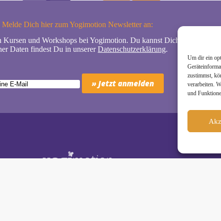
Melde Dich hier zum Yogimotion Newsletter an:
n Kursen und Workshops bei Yogimotion. Du kannst Dich natürlich jede
er Daten findest Du in unserer
Datenschutzerklärung
.
Um dir ein op
Geräteinforma
zustimmst, kö
verarbeiten. 
und Funktione
Akz