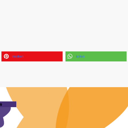
merken
teilen
n