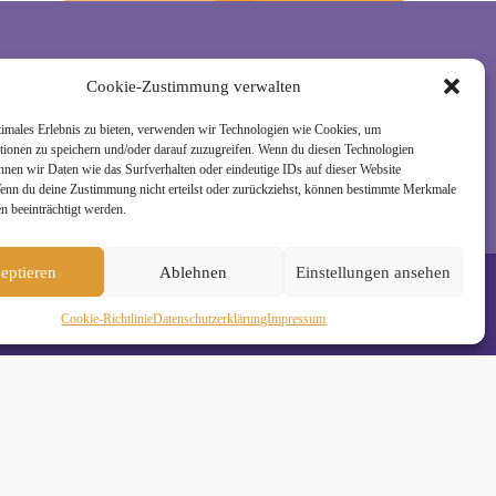
Cookie-Zustimmung verwalten
rzeit wieder abmelden. Alle Details zur Nutzung
timales Erlebnis zu bieten, verwenden wir Technologien wie Cookies, um
tionen zu speichern und/oder darauf zuzugreifen. Wenn du diesen Technologien
nnen wir Daten wie das Surfverhalten oder eindeutige IDs auf dieser Website
Wenn du deine Zustimmung nicht erteilst oder zurückziehst, können bestimmte Merkmale
n beeinträchtigt werden.
eptieren
Ablehnen
Einstellungen ansehen
Cookie-Richtlinie
Daten­schutz­erklä­rung
Impressum