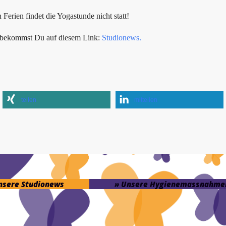
erien findet die Yogastunde nicht statt!
s bekommst Du auf diesem Link:
Studionews.
teilen
mitteilen
unsere Studionews
» Unsere Hygienemassnahme