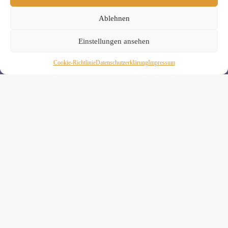
Datenschutzerklärung
.
Ablehnen
Einstellungen ansehen
Cookie-Richtlinie
Daten­schutz­erklä­rung
Impressum
Wiebke Schäkel • Diplom-Oecotrophologin, Yogalehrerin
(IHK)