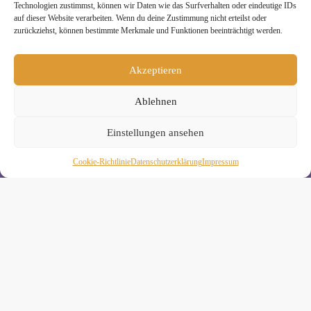
Technologien zustimmst, können wir Daten wie das Surfverhalten oder eindeutige IDs
auf dieser Website verarbeiten. Wenn du deine Zustimmung nicht erteilst oder
zurückziehst, können bestimmte Merkmale und Funktionen beeinträchtigt werden.
Melde Dich hier zum Yogimotion Newsletter an:
Akzeptieren
Wenn Du magst, schicke ich Dir ungefähr monatlich Infos zu
aktuellen Kursen und Workshops bei Yogimotion. Du kannst
Ablehnen
Dich natürlich jederzeit wieder abmelden. Alle Details zur
Nutzung Deiner Daten findest Du in unserer
Datenschutzerklärung
.
Einstellungen ansehen
Cookie-Richtlinie
Daten­schutz­erklä­rung
Impressum