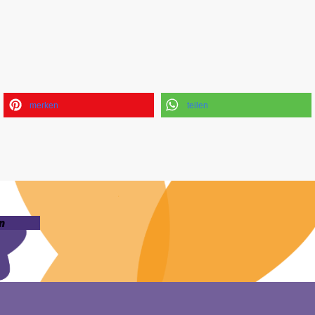
merken
teilen
n