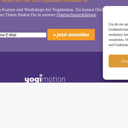
Melde Dich hier zum Yogimotion Newsletter an:
n Kursen und Workshops bei Yogimotion. Du kannst Dich natürlich jede
er Daten findest Du in unserer
Datenschutzerklärung
.
Um dir ein op
Geräteinforma
zustimmst, kö
verarbeiten. 
und Funktione
Akz
Schäkel • Diplom-Oecotrophologin, Yogalehrerin (IHK)