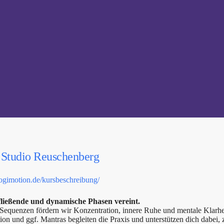
,
Studio Reuschenberg
yogimotion.de/kursbeschreibung/
fließende und dynamische Phasen vereint.
quenzen fördern wir Konzentration, innere Ruhe und mentale Klarhei
on und ggf. Mantras begleiten die Praxis und unterstützen dich dabei