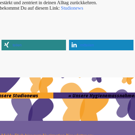
tärkt und zentriert in deinen Alltag zurückkehren.
s bekommst Du auf diesem Link:
Studionews
teilen
mitteilen
unsere Studionews
» Unsere Hygienemassnahme