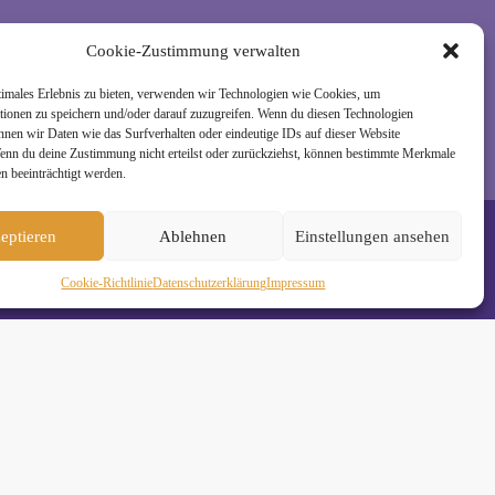
rzeit wieder abmelden. Alle Details zur Nutzung
Cookie-Zustimmung verwalten
timales Erlebnis zu bieten, verwenden wir Technologien wie Cookies, um
tionen zu speichern und/oder darauf zuzugreifen. Wenn du diesen Technologien
nnen wir Daten wie das Surfverhalten oder eindeutige IDs auf dieser Website
Wenn du deine Zustimmung nicht erteilst oder zurückziehst, können bestimmte Merkmale
n beeinträchtigt werden.
eptieren
Ablehnen
Einstellungen ansehen
Cookie-Richtlinie
Daten­schutz­erklä­rung
Impressum