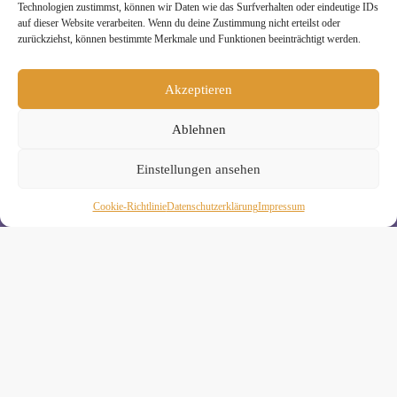
Technologien zustimmst, können wir Daten wie das Surfverhalten oder eindeutige IDs
auf dieser Website verarbeiten. Wenn du deine Zustimmung nicht erteilst oder
zurückziehst, können bestimmte Merkmale und Funktionen beeinträchtigt werden.
Melde Dich hier zum Yogimotion Newsletter an:
Akzeptieren
Wenn Du magst, schicke ich Dir ungefähr monatlich Infos zu
aktuellen Kursen und Workshops bei Yogimotion. Du kannst
Ablehnen
Dich natürlich jederzeit wieder abmelden. Alle Details zur
Nutzung Deiner Daten findest Du in unserer
Datenschutzerklärung
.
Einstellungen ansehen
Cookie-Richtlinie
Daten­schutz­erklä­rung
Impressum