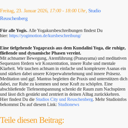
Freitag, 23. Januar 2026,
17:00 - 18:00 Uhr
,
Studio
Reuschenberg
Für alle Yogis.
Alle Yogakursbeschreibungen findest Du
hier:
https://yogimotion.de/kursbeschreibung/
Eine tiefgehende Yogapraxis aus dem Kundalini Yoga, die ruhige,
fließende und dynamische Phasen vereint.
Mit achtsamer Bewegung, Atemführung (Pranayama) und meditativen
Sequenzen fördern wir Konzentration, innere Ruhe und mentale
Klarheit. Wir tauchen achtsam in einfache und komplexere Asanas ein
und stärken dabei unsere Körperwahrnehmung und innere Präsenz.
Meditation und ggf. Mantras begleiten die Praxis und unterstützen dich
dabei, zur Ruhe zu kommen und neue Kraft zu schöpfen. Eine
abschließende Tiefenentspannung schenkt dir Raum zum Nachspüren
und lässt dich gestärkt und zentriert in deinen Alltag zurückkehren.
Hier findest Du die
Studios City und Reuschenberg
. Mehr Studioinfos
bekommst Du auf diesem Link:
Studionews
Teile diesen Beitrag: