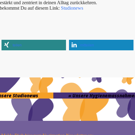
tärkt und zentriert in deinen Alltag zurückkehren.
s bekommst Du auf diesem Link:
Studionews
teilen
mitteilen
unsere Studionews
» Unsere Hygienemassnahme