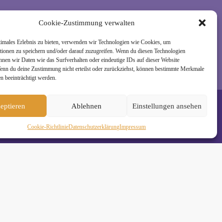
rzeit wieder abmelden. Alle Details zur Nutzung
Cookie-Zustimmung verwalten
timales Erlebnis zu bieten, verwenden wir Technologien wie Cookies, um
tionen zu speichern und/oder darauf zuzugreifen. Wenn du diesen Technologien
nnen wir Daten wie das Surfverhalten oder eindeutige IDs auf dieser Website
Wenn du deine Zustimmung nicht erteilst oder zurückziehst, können bestimmte Merkmale
n beeinträchtigt werden.
eptieren
Ablehnen
Einstellungen ansehen
Cookie-Richtlinie
Daten­schutz­erklä­rung
Impressum