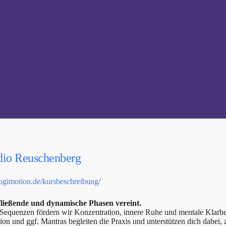
dio Reuschenberg
yogimotion.de/kursbeschreibung/
fließende und dynamische Phasen vereint.
quenzen fördern wir Konzentration, innere Ruhe und mentale Klarhei
on und ggf. Mantras begleiten die Praxis und unterstützen dich dabei