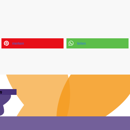
merken
teilen
n