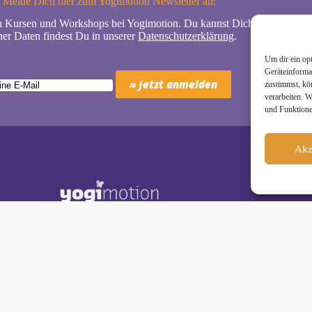
Melde Dich hier zum Yogimotion Newsletter an:
n Kursen und Workshops bei Yogimotion. Du kannst Dich natürlich jede
er Daten findest Du in unserer
Datenschutzerklärung
.
Um dir ein op
Geräteinforma
zustimmst, kö
verarbeiten. 
und Funktione
Akz
Schäkel • Diplom-Oecotrophologin, Yogalehrerin (IHK)