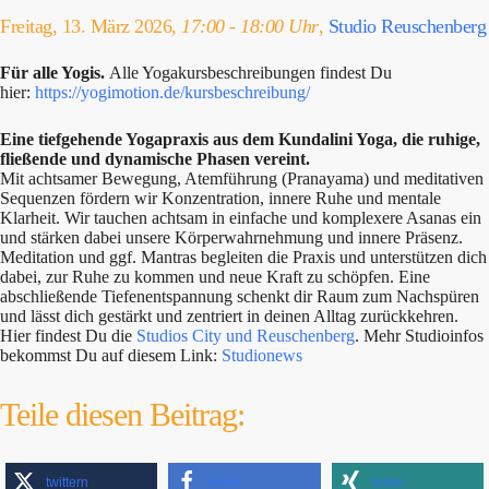
Freitag, 13. März 2026,
17:00 - 18:00 Uhr
,
Studio Reuschenberg
Für alle Yogis.
Alle Yogakursbeschreibungen findest Du
hier:
https://yogimotion.de/kursbeschreibung/
Eine tiefgehende Yogapraxis aus dem Kundalini Yoga, die ruhige,
fließende und dynamische Phasen vereint.
Mit achtsamer Bewegung, Atemführung (Pranayama) und meditativen
Sequenzen fördern wir Konzentration, innere Ruhe und mentale
Klarheit. Wir tauchen achtsam in einfache und komplexere Asanas ein
und stärken dabei unsere Körperwahrnehmung und innere Präsenz.
Meditation und ggf. Mantras begleiten die Praxis und unterstützen dich
dabei, zur Ruhe zu kommen und neue Kraft zu schöpfen. Eine
abschließende Tiefenentspannung schenkt dir Raum zum Nachspüren
und lässt dich gestärkt und zentriert in deinen Alltag zurückkehren.
Hier findest Du die
Studios City und Reuschenberg
. Mehr Studioinfos
bekommst Du auf diesem Link:
Studionews
Teile diesen Beitrag:
twittern
teilen
teilen