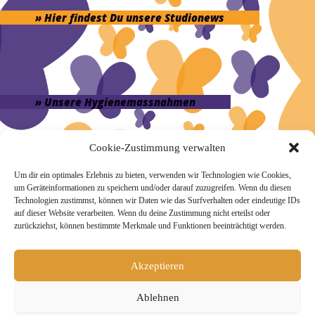
» Hier findest Du unsere Studionews
» Unsere Hygienemassnahmen
Cookie-Zustimmung verwalten
Um dir ein optimales Erlebnis zu bieten, verwenden wir Technologien wie Cookies,
um Geräteinformationen zu speichern und/oder darauf zuzugreifen. Wenn du diesen
Melde Dich hier zum Yogimotion Newsletter an:
Technologien zustimmst, können wir Daten wie das Surfverhalten oder eindeutige IDs
Wenn Du magst, schicke ich Dir ungefähr monatlich Infos zu
auf dieser Website verarbeiten. Wenn du deine Zustimmung nicht erteilst oder
aktuellen Kursen und Workshops bei Yogimotion. Du kannst
zurückziehst, können bestimmte Merkmale und Funktionen beeinträchtigt werden.
Dich natürlich jederzeit wieder abmelden. Alle Details zur
Nutzung Deiner Daten findest Du in unserer
Datenschutzerklärung
.
Akzeptieren
Ablehnen