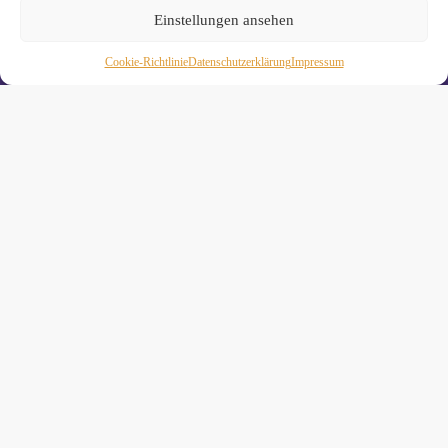
Einstellungen ansehen
Cookie-Richtlinie
Daten­schutz­erklä­rung
Impressum
Wiebke Schäkel • Diplom-Oecotrophologin, Yogalehrerin
(IHK)
Yogimotion Studio City • Königstraße 29 • 41460 Neuss
Yogimotion Studio Reuschenberg • Am Reuschenberger
Markt 2 • 41466 Neuss