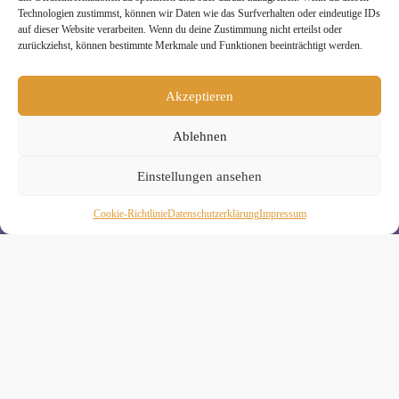
Technologien zustimmst, können wir Daten wie das Surfverhalten oder eindeutige IDs
auf dieser Website verarbeiten. Wenn du deine Zustimmung nicht erteilst oder
zurückziehst, können bestimmte Merkmale und Funktionen beeinträchtigt werden.
Melde Dich hier zum Yogimotion Newsletter an:
Akzeptieren
Wenn Du magst, schicke ich Dir ungefähr monatlich Infos zu
aktuellen Kursen und Workshops bei Yogimotion. Du kannst
Ablehnen
Dich natürlich jederzeit wieder abmelden. Alle Details zur
Nutzung Deiner Daten findest Du in unserer
Datenschutzerklärung
.
Einstellungen ansehen
Cookie-Richtlinie
Daten­schutz­erklä­rung
Impressum