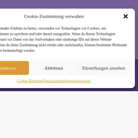
rzeit wieder abmelden. Alle Details zur Nutzung
Cookie-Zustimmung verwalten
timales Erlebnis zu bieten, verwenden wir Technologien wie Cookies, um
tionen zu speichern und/oder darauf zuzugreifen. Wenn du diesen Technologien
nnen wir Daten wie das Surfverhalten oder eindeutige IDs auf dieser Website
Wenn du deine Zustimmung nicht erteilst oder zurückziehst, können bestimmte Merkmale
n beeinträchtigt werden.
eptieren
Ablehnen
Einstellungen ansehen
Cookie-Richtlinie
Daten­schutz­erklä­rung
Impressum