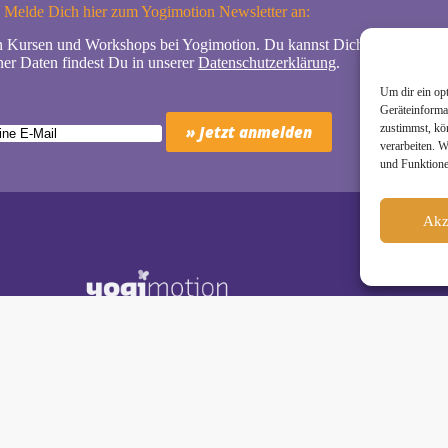
Melde Dich hier zum Yogimotion Newsletter an:
n Kursen und Workshops bei Yogimotion. Du kannst Dich natürlich jede
er Daten findest Du in unserer
Datenschutzerklärung
.
Um dir ein op
Geräteinforma
zustimmst, kö
verarbeiten. 
und Funktione
Akz
Schäkel • Diplom-Oecotrophologin, Yogalehrerin (IHK)