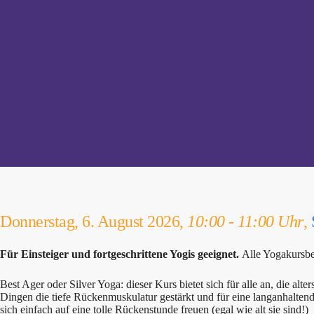
Donnerstag, 6. August 2026,
10:00 - 11:00 Uhr
,
Für Einsteiger und fortgeschrittene Yogis geeignet.
Alle Yogakursbe
Best Ager oder Silver Yoga: dieser Kurs bietet sich für alle an, die alt
Dingen die tiefe Rückenmuskulatur gestärkt und für eine langanhalte
sich einfach auf eine tolle Rückenstunde freuen (egal wie alt sie sind!)