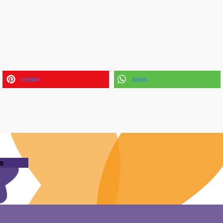
merken
teilen
n