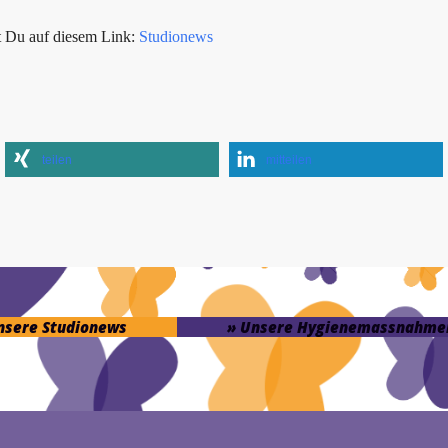
t Du auf diesem Link:
Studionews
teilen
mitteilen
unsere Studionews
» Unsere Hygienemassnahme