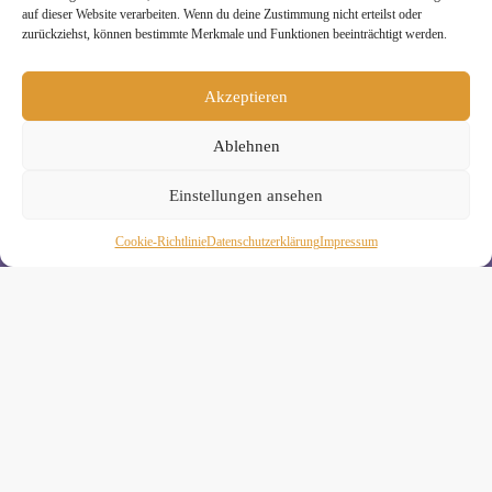
auf dieser Website verarbeiten. Wenn du deine Zustimmung nicht erteilst oder
zurückziehst, können bestimmte Merkmale und Funktionen beeinträchtigt werden.
Melde Dich hier zum Yogimotion Newsletter an:
Akzeptieren
Wenn Du magst, schicke ich Dir ungefähr monatlich Infos zu
aktuellen Kursen und Workshops bei Yogimotion. Du kannst
Dich natürlich jederzeit wieder abmelden. Alle Details zur
Ablehnen
Nutzung Deiner Daten findest Du in unserer
Datenschutzerklärung
.
Einstellungen ansehen
Cookie-Richtlinie
Daten­schutz­erklä­rung
Impressum