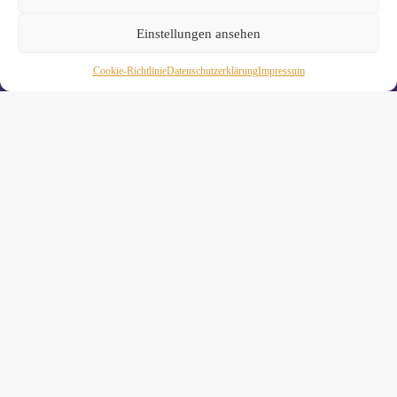
Einstellungen ansehen
Cookie-Richtlinie
Daten­schutz­erklä­rung
Impressum
Wiebke Schäkel • Diplom-Oecotrophologin, Yogalehrerin
(IHK)
Yogimotion Studio City • Königstraße 29 • 41460 Neuss
Yogimotion Studio Reuschenberg • Am Reuschenberger
Markt 2 • 41466 Neuss