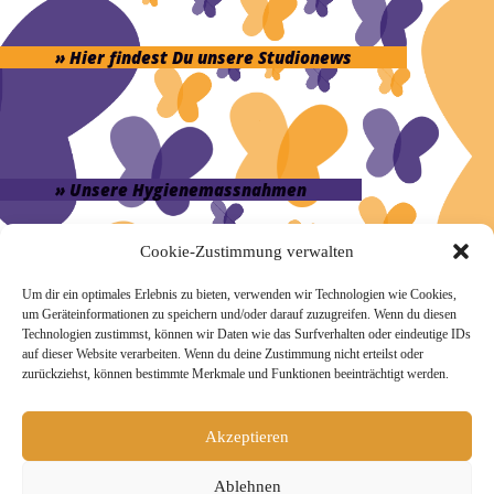
» Hier findest Du unsere Studionews
» Unsere Hygienemassnahmen
Cookie-Zustimmung verwalten
Um dir ein optimales Erlebnis zu bieten, verwenden wir Technologien wie Cookies,
um Geräteinformationen zu speichern und/oder darauf zuzugreifen. Wenn du diesen
Melde Dich hier zum Yogimotion Newsletter an:
Technologien zustimmst, können wir Daten wie das Surfverhalten oder eindeutige IDs
auf dieser Website verarbeiten. Wenn du deine Zustimmung nicht erteilst oder
Wenn Du magst, schicke ich Dir ungefähr monatlich Infos zu
zurückziehst, können bestimmte Merkmale und Funktionen beeinträchtigt werden.
aktuellen Kursen und Workshops bei Yogimotion. Du kannst
Dich natürlich jederzeit wieder abmelden. Alle Details zur
Nutzung Deiner Daten findest Du in unserer
Akzeptieren
Datenschutzerklärung
.
Ablehnen