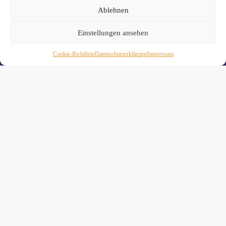
Ablehnen
Einstellungen ansehen
Cookie-Richtlinie
Daten­schutz­erklä­rung
Impressum
Wiebke Schäkel • Diplom-Oecotrophologin, Yogalehrerin
(IHK)
Yogimotion Studio City • Königstraße 29 • 41460 Neuss
Yogimotion Studio Reuschenberg • Am Reuschenberger