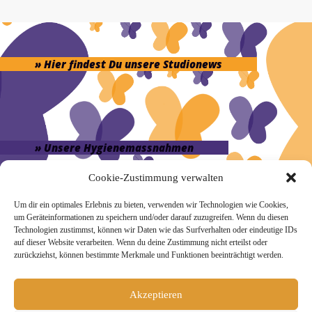
» Hier findest Du unsere Studionews
» Unsere Hygienemassnahmen
Cookie-Zustimmung verwalten
Um dir ein optimales Erlebnis zu bieten, verwenden wir Technologien wie Cookies,
um Geräteinformationen zu speichern und/oder darauf zuzugreifen. Wenn du diesen
Technologien zustimmst, können wir Daten wie das Surfverhalten oder eindeutige IDs
Melde Dich hier zum Yogimotion Newsletter an:
auf dieser Website verarbeiten. Wenn du deine Zustimmung nicht erteilst oder
zurückziehst, können bestimmte Merkmale und Funktionen beeinträchtigt werden.
Wenn Du magst, schicke ich Dir ungefähr monatlich Infos zu
aktuellen Kursen und Workshops bei Yogimotion. Du kannst
Dich natürlich jederzeit wieder abmelden. Alle Details zur
Akzeptieren
Nutzung Deiner Daten findest Du in unserer
Datenschutzerklärung
.