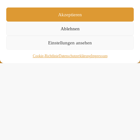
teilen
Akzeptieren
Ablehnen
Einstellungen ansehen
Cookie-Richtlinie
Daten­schutz­erklä­rung
Impressum
» Hier findest Du unsere Studionews
» Unsere Hygienemassnahmen
Melde Dich hier zum Yogimotion Newsletter an: