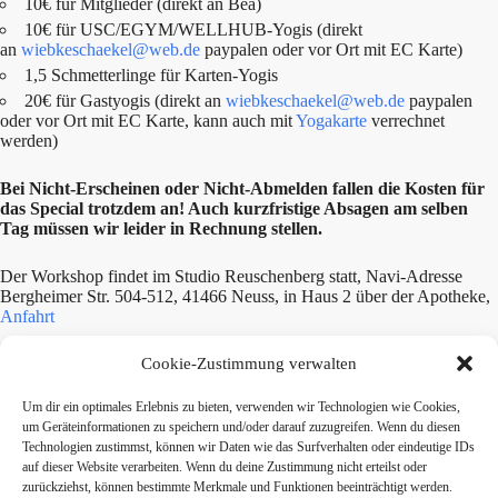
10€ für Mitglieder (direkt an Bea)
10€ für USC/EGYM/WELLHUB-Yogis (direkt
an
wiebkeschaekel@web.de
paypalen oder vor Ort mit EC Karte)
1,5 Schmetterlinge für Karten-Yogis
20€ für Gastyogis (direkt an
wiebkeschaekel@web.de
paypalen
oder vor Ort mit EC Karte, kann auch mit
Yogakarte
verrechnet
werden)
Bei Nicht-Erscheinen oder Nicht-Abmelden fallen die Kosten für
das Special trotzdem an! Auch kurzfristige Absagen am selben
Tag müssen wir leider in Rechnung stellen.
Der Workshop findet im Studio Reuschenberg statt, Navi-Adresse
Bergheimer Str. 504-512, 41466 Neuss, in Haus 2 über der Apotheke,
Anfahrt
Cookie-Zustimmung verwalten
Teile diesen Beitrag:
Um dir ein optimales Erlebnis zu bieten, verwenden wir Technologien wie Cookies,
um Geräteinformationen zu speichern und/oder darauf zuzugreifen. Wenn du diesen
twittern
teilen
teilen
Technologien zustimmst, können wir Daten wie das Surfverhalten oder eindeutige IDs
auf dieser Website verarbeiten. Wenn du deine Zustimmung nicht erteilst oder
zurückziehst, können bestimmte Merkmale und Funktionen beeinträchtigt werden.
mitteilen
merken
teilen