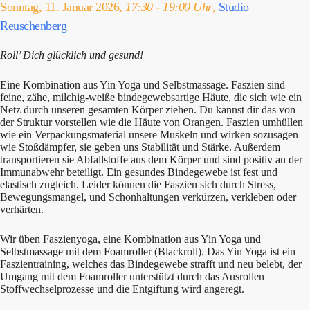
Sonntag, 11. Januar 2026,
17:30 - 19:00 Uhr
,
Studio
Reuschenberg
Roll’ Dich glücklich und gesund!
Eine Kombination aus Yin Yoga und Selbstmassage. Faszien sind
feine, zähe, milchig-weiße bindegewebsartige Häute, die sich wie ein
Netz durch unseren gesamten Körper ziehen. Du kannst dir das von
der Struktur vorstellen wie die Häute von Orangen. Faszien umhüllen
wie ein Verpackungsmaterial unsere Muskeln und wirken sozusagen
wie Stoßdämpfer, sie geben uns Stabilität und Stärke. Außerdem
transportieren sie Abfallstoffe aus dem Körper und sind positiv an der
Immunabwehr beteiligt. Ein gesundes Bindegewebe ist fest und
elastisch zugleich. Leider können die Faszien sich durch Stress,
Bewegungsmangel, und Schonhaltungen verkürzen, verkleben oder
verhärten.
Wir üben Faszienyoga, eine Kombination aus Yin Yoga und
Selbstmassage mit dem Foamroller (Blackroll). Das Yin Yoga ist ein
Faszientraining, welches das Bindegewebe strafft und neu belebt, der
Umgang mit dem Foamroller unterstützt durch das Ausrollen
Stoffwechselprozesse und die Entgiftung wird angeregt.