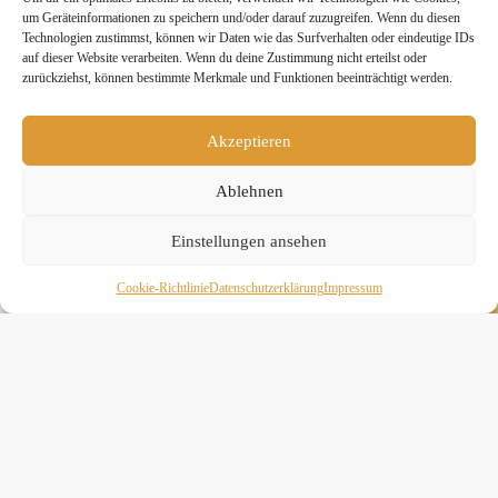
um Geräteinformationen zu speichern und/oder darauf zuzugreifen. Wenn du diesen
Technologien zustimmst, können wir Daten wie das Surfverhalten oder eindeutige IDs
auf dieser Website verarbeiten. Wenn du deine Zustimmung nicht erteilst oder
zurückziehst, können bestimmte Merkmale und Funktionen beeinträchtigt werden.
» Hier findest Du unsere Studionews
Akzeptieren
Ablehnen
» Unsere Hygienemassnahmen
Einstellungen ansehen
Cookie-Richtlinie
Daten­schutz­erklä­rung
Impressum
Melde Dich hier zum Yogimotion Newsletter an:
Wenn Du magst, schicke ich Dir ungefähr monatlich Infos zu
aktuellen Kursen und Workshops bei Yogimotion. Du kannst
Dich natürlich jederzeit wieder abmelden. Alle Details zur
Nutzung Deiner Daten findest Du in unserer
Datenschutzerklärung
.