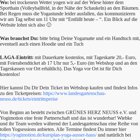
Wo:
bei trockenem Wetter yogen wir auf der Wiese hinter dem
Sporthain (Volleyballfeld, in der Nähe der Schaukeln) an den Bäumen.
Bei Regen muss die Yogastunde leider ausfallen, das kommunizieren
wir am Tag selbst um 11 Uhr mit “Entfällt heute – “. Ein Blick auf die
Website lohnt sich also 🙂
Was brauchst Du:
bitte bring Deine Yogamatte und ein Handtuch mit,
eventuell auch einen Hoodie und ein Tuch
LAGA-Eintritt:
mit Dauerkarte kostenlos, mit Tageskarte 20,- Euro,
mit Feierabendticket ab 17 Uhr nur 5,- Euro (im Webshop und an den
Tageskassen vor Ort erhältlich). Das Yoga vor Ort ist für Dich
kostenlos!
Hier kannst Du Dir Dein Ticket im Webshop kaufen und findest Infos
zu den Ticketpreisen:
https://www.landesgartenschau-
neuss.de/tickets/eintrittspreise
Von Beginn an besteht zwischen GRÜNES HERZ NEUSS e.V. und
Yogimotion eine feste Partnerschaft und das ist wunderbar! Wiebke
und ihr Team werden während der Landesgartenschau eine Reihe von
tollen Yogsessions anbieten. Alle Termine findest Du immer hier
https://yogimotion.de/kursplan-yoga-ausser-haus/
und natürlich bei