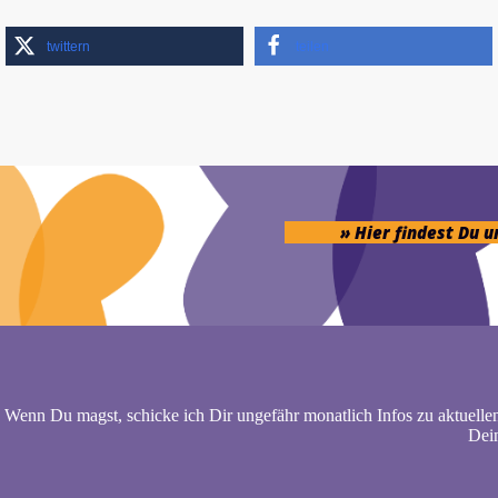
twittern
teilen
» Hier findest Du 
Wenn Du magst, schicke ich Dir ungefähr monatlich Infos zu aktuelle
Dein