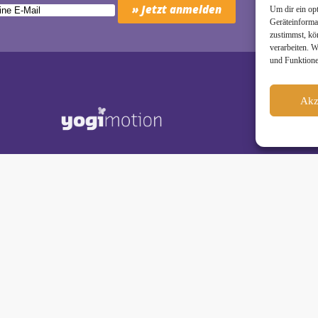
Um dir ein op
Geräteinforma
zustimmst, kö
verarbeiten. 
und Funktione
Akz
Schäkel • Diplom-Oecotrophologin, Yogalehrerin (IHK)
motion Studio City • Königstraße 29 • 41460 Neuss
dio Reuschenberg • Am Reuschenberger Markt 2 • 41466 Neuss
80 98
• Mobil:
» 0177 - 888 80 98
• E‑Mail:
» wiebke@yogimotion.