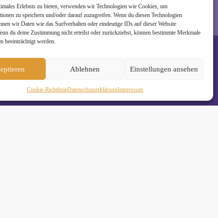
timales Erlebnis zu bieten, verwenden wir Technologien wie Cookies, um
tionen zu speichern und/oder darauf zuzugreifen. Wenn du diesen Technologien
nnen wir Daten wie das Surfverhalten oder eindeutige IDs auf dieser Website
Wenn du deine Zustimmung nicht erteilst oder zurückziehst, können bestimmte Merkmale
n beeinträchtigt werden.
eptieren
Ablehnen
Einstellungen ansehen
Cookie-Richtlinie
Daten­schutz­erklä­rung
Impressum
de
•