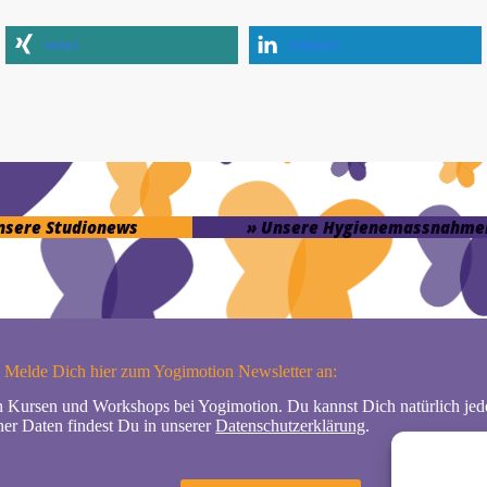
teilen
mitteilen
unsere Studionews
» Unsere Hygienemassnahme
Melde Dich hier zum Yogimotion Newsletter an:
n Kursen und Workshops bei Yogimotion. Du kannst Dich natürlich jede
er Daten findest Du in unserer
Datenschutzerklärung
.