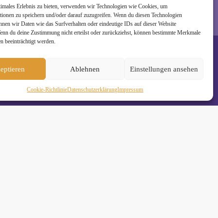
timales Erlebnis zu bieten, verwenden wir Technologien wie Cookies, um
tionen zu speichern und/oder darauf zuzugreifen. Wenn du diesen Technologien
nnen wir Daten wie das Surfverhalten oder eindeutige IDs auf dieser Website
Wenn du deine Zustimmung nicht erteilst oder zurückziehst, können bestimmte Merkmale
n beeinträchtigt werden.
eptieren
Ablehnen
Einstellungen ansehen
Cookie-Richtlinie
Daten­schutz­erklä­rung
Impressum
de
•