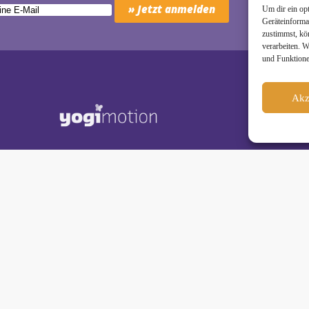
Um dir ein op
Geräteinforma
zustimmst, kö
verarbeiten. 
und Funktione
Akz
Schäkel • Diplom-Oecotrophologin, Yogalehrerin (IHK)
motion Studio City • Königstraße 29 • 41460 Neuss
dio Reuschenberg • Am Reuschenberger Markt 2 • 41466 Neuss
80 98
• Mobil:
» 0177 - 888 80 98
• E‑Mail:
» wiebke@yogimotion.