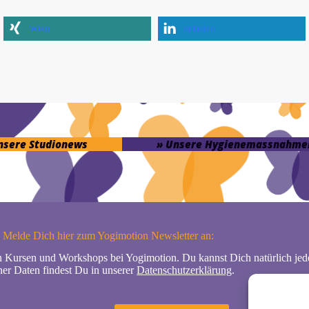
teilen
mitteilen
unsere Studionews
» Unsere Hygienemassnahme
Melde Dich hier zum Yogimotion Newsletter an:
n Kursen und Workshops bei Yogimotion. Du kannst Dich natürlich jede
er Daten findest Du in unserer
Datenschutzerklärung
.