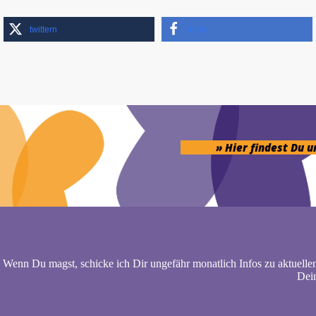
twittern
teilen
» Hier findest Du 
Wenn Du magst, schicke ich Dir ungefähr monatlich Infos zu aktuelle
Dein