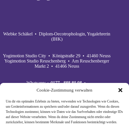
Wiebke Schäkel • Diplom-Oecotrophologin, Yogalehrerin
(IHK)
Yogimotion Studio City • Königstraße 29 • 41460 Neuss
Yogimotion Studio Reuschenberg • Am Reuschenberger
Markt 2 • 41466 Neuss
Whatsapp:
» 0177 - 888 80 98
•
Mobil:
» 0177 - 888 80 98
•
Cookie-Zustimmung verwalten
E‑Mail:
» wiebke@yogimotion.de
•
Facebook:
» yogawiebke
• Instagram:
» yogawiebke
•
Um dir ein optimales Erlebnis zu bieten, verwenden wir Technologien wie Cookies,
Youtube:
» yogimotion
• XING:
» Wiebke Schäkel
um Geräteinformationen zu speichern und/oder darauf zuzugreifen. Wenn du diesen
Technologien zustimmst, können wir Daten wie das Surfverhalten oder eindeutige IDs
auf dieser Website verarbeiten. Wenn du deine Zustimmung nicht erteilst oder
zurückziehst, können bestimmte Merkmale und Funktionen beeinträchtigt werden.