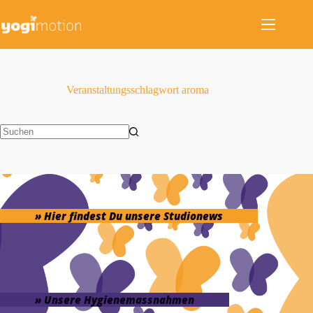
Zum
Inhalt
springen
Veranstaltungsschlagwort
aroma
Keine
Ergebnisse
» Hier findest Du unsere Studionews
» Unsere Hygienemassnahmen