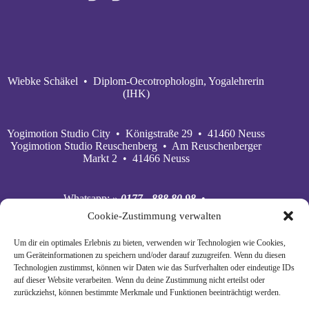
Wiebke Schäkel • Diplom-Oecotrophologin, Yogalehrerin
(IHK)
Yogimotion Studio City • Königstraße 29 • 41460 Neuss
Yogimotion Studio Reuschenberg • Am Reuschenberger
Markt 2 • 41466 Neuss
Whatsapp:
» 0177 - 888 80 98
•
Mobil:
» 0177 - 888 80 98
•
Cookie-Zustimmung verwalten
E‑Mail:
» wiebke@yogimotion.de
•
Facebook:
» yogawiebke
• Instagram:
» yogawiebke
•
Um dir ein optimales Erlebnis zu bieten, verwenden wir Technologien wie Cookies,
Youtube:
» yogimotion
• XING:
» Wiebke Schäkel
um Geräteinformationen zu speichern und/oder darauf zuzugreifen. Wenn du diesen
Technologien zustimmst, können wir Daten wie das Surfverhalten oder eindeutige IDs
auf dieser Website verarbeiten. Wenn du deine Zustimmung nicht erteilst oder
zurückziehst, können bestimmte Merkmale und Funktionen beeinträchtigt werden.