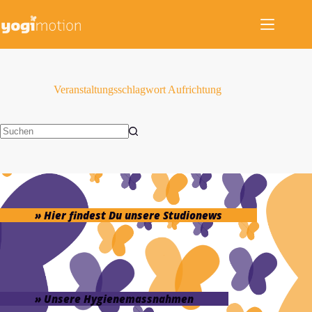
Zum
Inhalt
springen
Veranstaltungsschlagwort
Aufrichtung
Keine
Ergebnisse
» Hier findest Du unsere Studionews
» Unsere Hygienemassnahmen