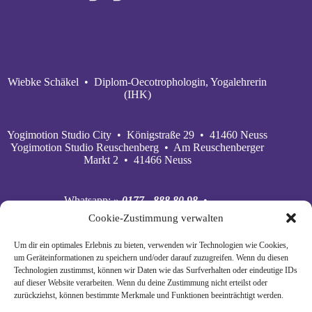
Wiebke Schäkel • Diplom-Oecotrophologin, Yogalehrerin
(IHK)
Yogimotion Studio City • Königstraße 29 • 41460 Neuss
Yogimotion Studio Reuschenberg • Am Reuschenberger
Markt 2 • 41466 Neuss
Whatsapp:
» 0177 - 888 80 98
•
Mobil:
» 0177 - 888 80 98
•
Cookie-Zustimmung verwalten
E‑Mail:
» wiebke@yogimotion.de
•
Facebook:
» yogawiebke
• Instagram:
» yogawiebke
•
Um dir ein optimales Erlebnis zu bieten, verwenden wir Technologien wie Cookies,
Youtube:
» yogimotion
• XING:
» Wiebke Schäkel
um Geräteinformationen zu speichern und/oder darauf zuzugreifen. Wenn du diesen
Technologien zustimmst, können wir Daten wie das Surfverhalten oder eindeutige IDs
auf dieser Website verarbeiten. Wenn du deine Zustimmung nicht erteilst oder
zurückziehst, können bestimmte Merkmale und Funktionen beeinträchtigt werden.