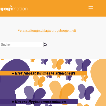
Zum
Inhalt
springen
Veranstaltungsschlagwort
geborgenheit
Keine
Ergebnisse
» Hier findest Du unsere Studionews
» Unsere Hygienemassnahmen