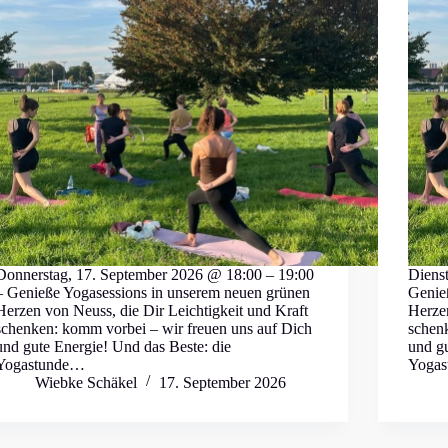
Donnerstag, 17. September 2026 @ 18:00 – 19:00
Diens
– Genieße Yogasessions in unserem neuen grünen
Genie
Herzen von Neuss, die Dir Leichtigkeit und Kraft
Herzen
schenken: komm vorbei – wir freuen uns auf Dich
schen
und gute Energie! Und das Beste: die
und gu
Yogastunde…
Yoga
Wiebke Schäkel
17. September 2026