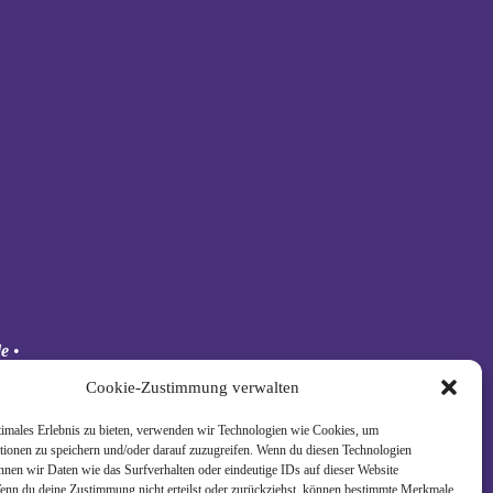
de
•
 Schäkel
Cookie-Zustimmung verwalten
timales Erlebnis zu bieten, verwenden wir Technologien wie Cookies, um
tionen zu speichern und/oder darauf zuzugreifen. Wenn du diesen Technologien
nnen wir Daten wie das Surfverhalten oder eindeutige IDs auf dieser Website
Wenn du deine Zustimmung nicht erteilst oder zurückziehst, können bestimmte Merkmale