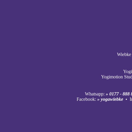
Wiebke 
Yogi
Yogimotion Stu
Whatsapp:
» 0177 - 888 
Facebook:
» yogawiebke
• I