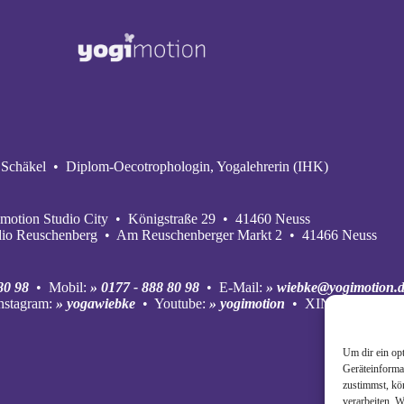
Schäkel • Diplom-Oecotrophologin, Yogalehrerin (IHK)
motion Studio City • Königstraße 29 • 41460 Neuss
dio Reuschenberg • Am Reuschenberger Markt 2 • 41466 Neuss
80 98
• Mobil:
» 0177 - 888 80 98
• E‑Mail:
» wiebke@yogimotion.
nstagram:
» yogawiebke
• Youtube:
» yogimotion
• XING:
» Wiebke
Um dir ein op
Geräteinforma
zustimmst, kö
verarbeiten. 