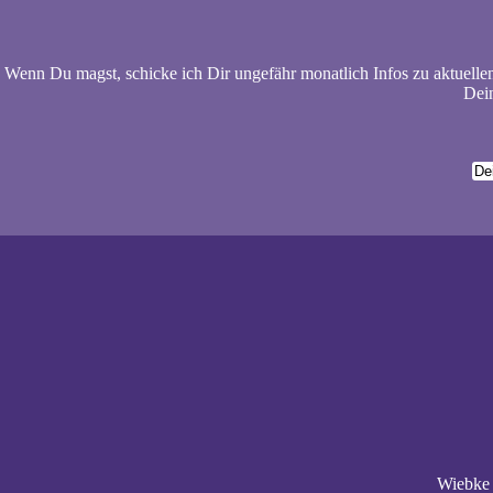
Wenn Du magst, schicke ich Dir ungefähr monatlich Infos zu aktuelle
Dein
Wiebke 