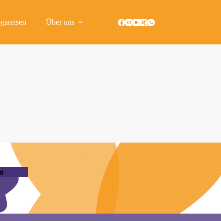
gareisen
Über uns
n