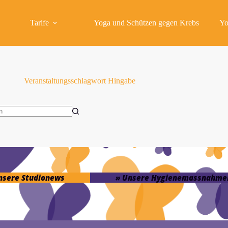
Tarife
Yoga und Schützen gegen Krebs
Yo
Veranstaltungsschlagwort
Hingabe
isse
unsere Studionews
» Unsere Hygienemassnahme