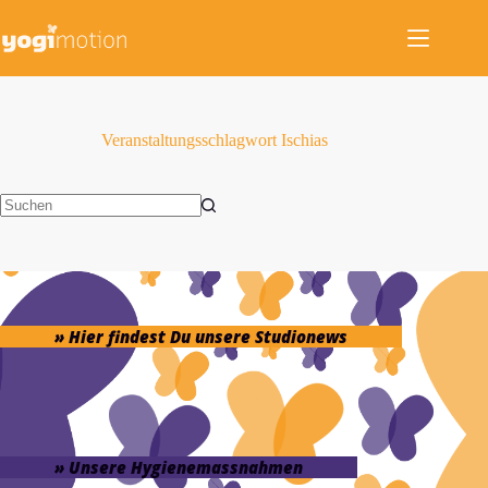
Zum
Inhalt
springen
Veranstaltungsschlagwort
Ischias
Keine
Ergebnisse
» Hier findest Du unsere Studionews
» Unsere Hygienemassnahmen