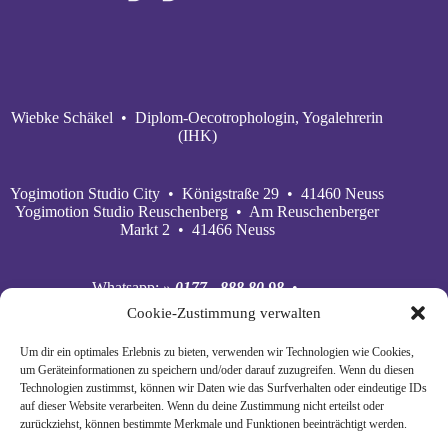
Wiebke Schäkel • Diplom-Oecotrophologin, Yogalehrerin
(IHK)
Yogimotion Studio City • Königstraße 29 • 41460 Neuss
Yogimotion Studio Reuschenberg • Am Reuschenberger
Markt 2 • 41466 Neuss
Whatsapp:
» 0177 - 888 80 98
•
Mobil:
» 0177 - 888 80 98
•
Cookie-Zustimmung verwalten
E‑Mail:
» wiebke@yogimotion.de
•
Facebook:
» yogawiebke
• Instagram:
» yogawiebke
•
Um dir ein optimales Erlebnis zu bieten, verwenden wir Technologien wie Cookies,
Youtube:
» yogimotion
• XING:
» Wiebke Schäkel
um Geräteinformationen zu speichern und/oder darauf zuzugreifen. Wenn du diesen
Technologien zustimmst, können wir Daten wie das Surfverhalten oder eindeutige IDs
auf dieser Website verarbeiten. Wenn du deine Zustimmung nicht erteilst oder
zurückziehst, können bestimmte Merkmale und Funktionen beeinträchtigt werden.