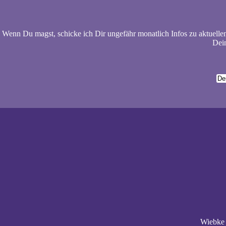
Wenn Du magst, schicke ich Dir ungefähr monatlich Infos zu aktuelle
Dein
Wiebke 