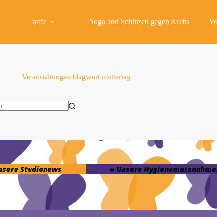
Tarife
Yoga und Schützen gegen Krebs
Yo
Veranstaltungsschlagwort
muttertag
isse
unsere Studionews
» Unsere Hygienemassnahme