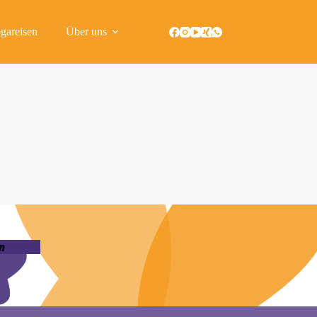
gareisen
Über uns
n