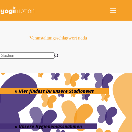
Zum
Inhalt
springen
Veranstaltungsschlagwort
nada
Keine
Ergebnisse
» Hier findest Du unsere Studionews
» Unsere Hygienemassnahmen