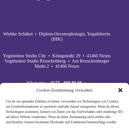
Wiebke Schäkel • Diplom-Oecotrophologin, Yogalehrerin
(IHK)
Yogimotion Studio City • Königstraße 29 • 41460 Neuss
Yogimotion Studio Reuschenberg • Am Reuschenberger
Markt 2 • 41466 Neuss
Whatsapp:
» 0177 - 888 80 98
•
Mobil:
» 0177 - 888 80 98
•
Cookie-Zustimmung verwalten
E‑Mail:
» wiebke@yogimotion.de
•
Facebook:
» yogawiebke
• Instagram:
» yogawiebke
•
Um dir ein optimales Erlebnis zu bieten, verwenden wir Technologien wie Cookies,
Youtube:
» yogimotion
• XING:
» Wiebke Schäkel
um Geräteinformationen zu speichern und/oder darauf zuzugreifen. Wenn du diesen
Technologien zustimmst, können wir Daten wie das Surfverhalten oder eindeutige IDs
auf dieser Website verarbeiten. Wenn du deine Zustimmung nicht erteilst oder
zurückziehst, können bestimmte Merkmale und Funktionen beeinträchtigt werden.