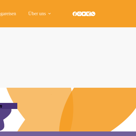
gareisen
Über uns
n