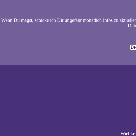
Wenn Du magst, schicke ich Dir ungefähr monatlich Infos zu aktuelle
Dein
Wiebke 