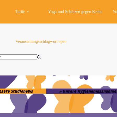
Tarife
Yoga und Schützen gegen Krebs
Yo
Veranstaltungsschlagwort
open
isse
unsere Studionews
» Unsere Hygienemassnahme