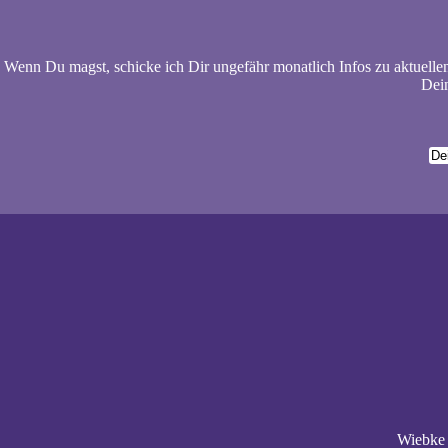
Wenn Du magst, schicke ich Dir ungefähr monatlich Infos zu aktuelle
Dein
Wiebke 