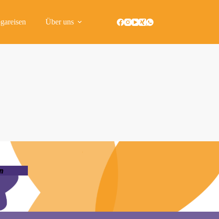
gareisen
Über uns
n