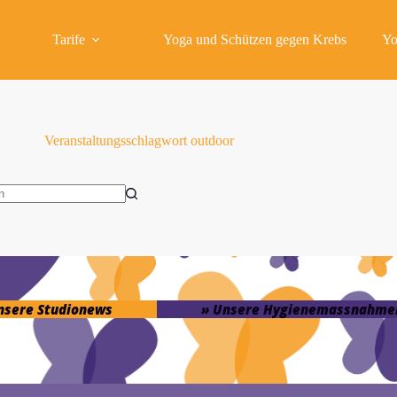
Tarife
Yoga und Schützen gegen Krebs
Yo
Veranstaltungsschlagwort
outdoor
isse
unsere Studionews
» Unsere Hygienemassnahme