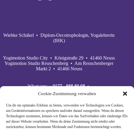
Wiebke Schäkel • Diplom-Oecotrophologin, Yogalehrerin
(IHK)
Yogimotion Studio City • Königstraße 29 • 41460 Neuss
Yogimotion Studio Reuschenberg • Am Reuschenberger
Markt 2 • 41466 Neuss
Whatsapp:
» 0177 - 888 80 98
•
Mobil:
» 0177 - 888 80 98
•
Cookie-Zustimmung verwalten
E‑Mail:
» wiebke@yogimotion.de
•
Facebook:
» yogawiebke
• Instagram:
» yogawiebke
•
Um dir ein optimales Erlebnis zu bieten, verwenden wir Technologien wie Cookies,
Youtube:
» yogimotion
• XING:
» Wiebke Schäkel
um Geräteinformationen zu speichern und/oder darauf zuzugreifen. Wenn du diesen
Technologien zustimmst, können wir Daten wie das Surfverhalten oder eindeutige IDs
auf dieser Website verarbeiten. Wenn du deine Zustimmung nicht erteilst oder
zurückziehst, können bestimmte Merkmale und Funktionen beeinträchtigt werden.