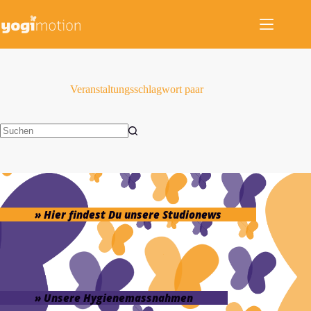
Zum
Inhalt
springen
Veranstaltungsschlagwort
paar
Keine
Ergebnisse
» Hier findest Du unsere Studionews
» Unsere Hygienemassnahmen